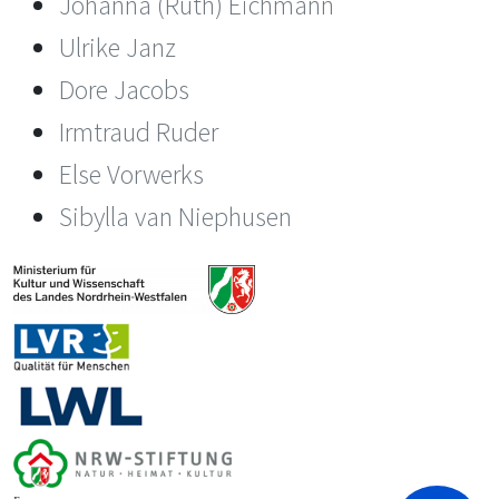
Johanna (Ruth) Eichmann
Ulrike Janz
Dore Jacobs
Irmtraud Ruder
Else Vorwerks
Sibylla van Niephusen