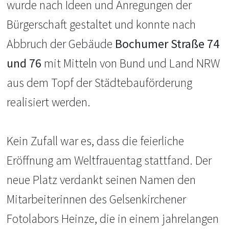
wurde nach Ideen und Anre
gungen der
Bürgerschaft gestal
tet und konnte
nach
Abbruch der Gebäude
Bochumer Straße 74
und 76
mit Mitteln von Bund und Land NRW
aus
dem Topf der Städtebauförderung
realisiert wer
den.
Kein Zufall war es, dass die feierliche
Er
öffnung am Weltfrauentag stattfand.
Der
neue
Platz verdankt seinen Namen den
Mitarbeiterin
nen des Gelsenkirchener
Fotolabors Heinze, die
in einem jahrelangen