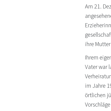
Am 21. Dez
angesehene
Erzieherin
gesellscha
ihre Mutter
Ihrem eige
Vater war 
Verheirat
im Jahre 1
örtlichen 
Vorschläge