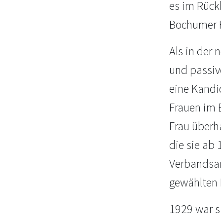
es im Rückb
Bochumer F
Als in der
und passiv
eine Kandi
Frauen im B
Frau überha
die sie ab
Verbandsar
gewählten 
1929 war s