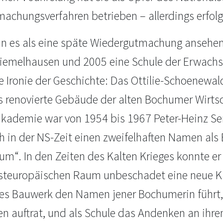
achungsverfahren betrieben – allerdings erfolg
 es als eine späte Wiedergutmachung ansehen,
Wiemelhausen und 2005 eine Schule der Erwach
e Ironie der Geschichte: Das Ottilie-Schoenewal
s renovierte Gebäude der alten Bochumer Wirtsc
akademie war von 1954 bis 1967 Peter-Heinz Ser
h in der NS-Zeit einen zweifelhaften Namen als 
um“. In den Zeiten des Kalten Krieges konnte er
steuropäischen Raum unbeschadet eine neue Kar
es Bauwerk den Namen jener Bochumerin führt,
en auftrat, und als Schule das Andenken an ihr