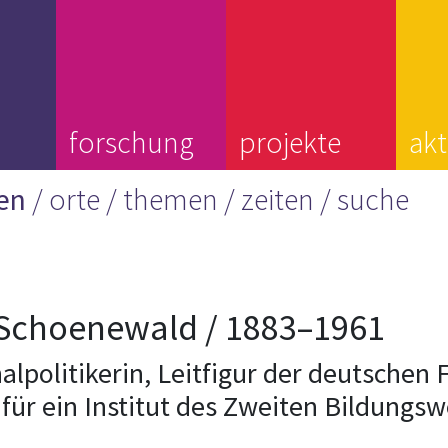
forschung
projekte
akt
ien
orte
themen
zeiten
suche
e Schoenewald / 1883–1961
politikerin, Leitfigur der deutschen
 für ein Institut des Zweiten Bildungs