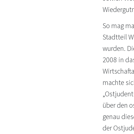
Wiedergutm
So mag man
Stadtteil 
wurden. Di
2008 in da
Wirtschaft
machte sic
„Ostjudent
über den o
genau dies
der Ostjud