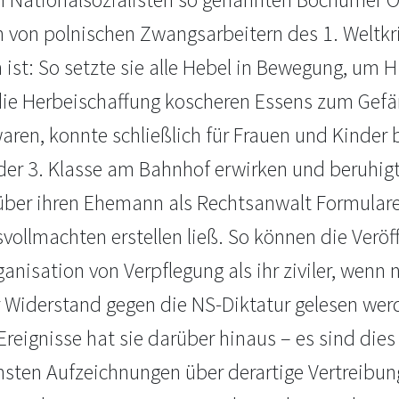
 von polnischen Zwangsarbeitern des 1. Weltkr
st: So setzte sie alle Hebel in Bewegung, um Hi
 die Herbeischaffung koscheren Essens zum Gefä
waren, konnte schließlich für Frauen und Kinder
der 3. Klasse am Bahnhof erwirken und beruhigte
über ihren Ehemann als Rechtsanwalt Formulare 
svollmachten erstellen ließ. So können die Verö
anisation von Verpflegung als ihr ziviler, wenn ni
r Widerstand gegen die NS-Diktatur gelesen werd
reignisse hat sie darüber hinaus – es sind dies
chsten Aufzeichnungen über derartige Vertreibu