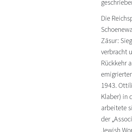
geschriebe
Die Reichs
Schoenewal
Zäsur: Sie
verbracht 
Rückkehr a
emigrierte
1943. Otti
Klaber) in 
arbeitete s
der „Associ
Jewish Wom