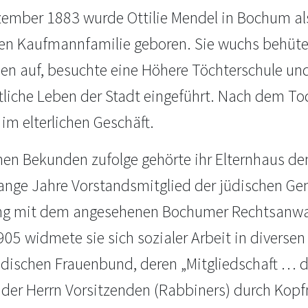
ember 1883 wurde Ottilie Mendel in Bochum als
n Kaufmannfamilie geboren. Sie wuchs behüte
nen auf, besuchte eine Höhere Töchterschule un
ftliche Leben der Stadt eingeführt. Nach dem To
 im elterlichen Geschäft.
nen Bekunden zufolge gehörte ihr Elternhaus de
lange Jahre Vorstandsmitglied der jüdischen Ge
ung mit dem angesehenen Bochumer Rechtsanwa
905 widmete sie sich sozialer Arbeit in diverse
jüdischen Frauenbund, deren „Mitgliedschaft … 
 der Herrn Vorsitzenden (Rabbiners) durch Kopfn