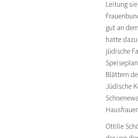
Leitung si
Frauenbund 
gut an dem
hatte dazu
jüdische Fa
Speiseplan 
Blättern d
Jüdische Ko
Schoenewal
Hausfrauen
Ottilie Sc
der von de