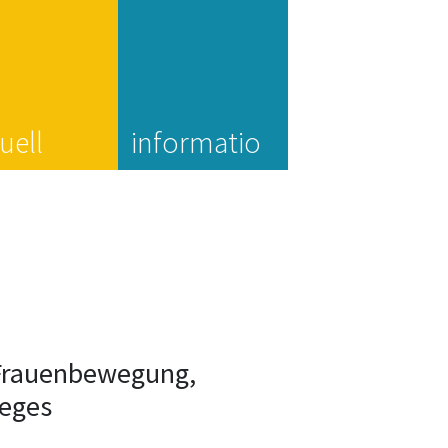
uell
informatio
n
 Frauenbewegung,
weges