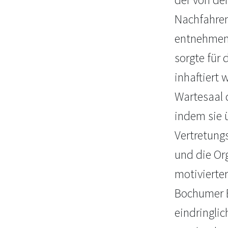
Nachfahren
entnehmen i
sorgte für
inhaftiert 
Wartesaal 
indem sie 
Vertretung
und die Org
motivierte
Bochumer E
eindringli