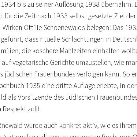
e 1934 bis zu seiner Auflösung 1938 übernahm.
für die Zeit nach 1933 selbst gesetzte Ziel der H
 Wirken Ottilie Schoenewalds belegen: Das 193
 geführt, dass rituelle Schlachtungen in Deutsc
milien, die koschere Mahlzeiten einhalten wollt
auf vegetarische Gerichte umzustellen, wie man 
es jüdischen Frauenbundes verfolgen kann. So e
chbuch 1935 eine dritte Auflage erlebte, in der
d als Vorsitzende des Jüdischen Frauenbundes 
 Respekt zollt.
hönewald wurde auch konkret aktiv, wie es ihre
n Nationalsozialisten so genannten Bochumer O