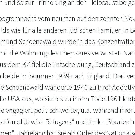
n und so zur Erinnerung an den Holocaust beige
pogromnacht vom neunten auf den zehnten Nov
ds wie für alle anderen jüdischen Familien in B
gmund Schoenewald wurde in das Konzentratio
und die Wohnung des Ehepaares verwüstet. N
us dem KZ fiel die Entscheidung, Deutschland z
n beide im Sommer 1939 nach England. Dort v
lie Schoenewald wanderte 1946 zu ihrer Adoptivt
die USA aus, wo sie bis zu ihrem Tode 1961 lebte
ie engagiert politisch weiter, u.a. während ihre
ation of Jewish Refugees“ und in den Staaten im
en“. Jahrelang hat sie als Opfer des Nationals