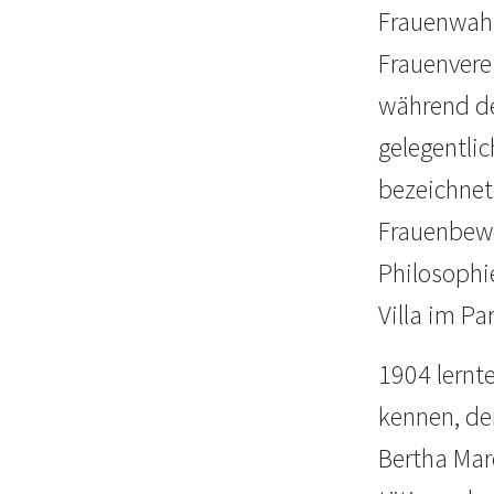
Frauenwahl
Frauenvere
während de
gelegentlic
bezeichnete
Frauenbewe
Philosophi
Villa im Pa
1904 lernt
kennen, der
Bertha Mar