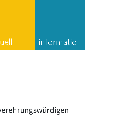
uell
informatio
n
r verehrungswürdigen