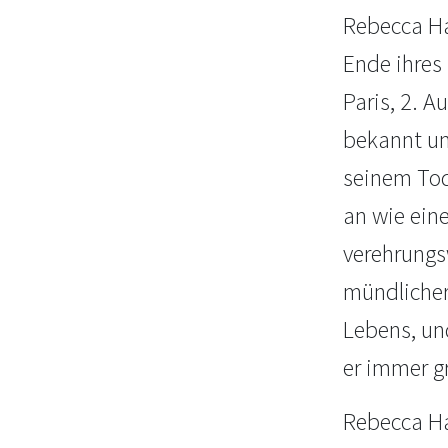
Rebecca Han
Ende ihres
Paris, 2. A
bekannt un
seinem Tod 
an wie ein
verehrungsw
mündlicher
Lebens, un
er immer g
Rebecca Ha