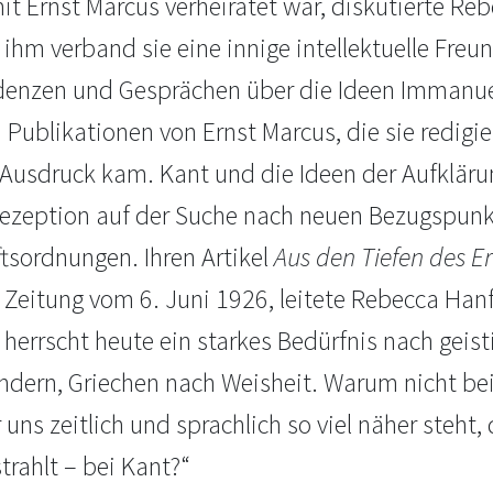
it Ernst Marcus verheiratet war, diskutierte Re
 ihm verband sie eine innige intellektuelle Freun
enzen und Gesprächen über die Ideen Immanue
 Publikationen von Ernst Marcus, die sie redigier
Ausdruck kam. Kant und die Ideen der Aufkläru
Rezeption auf der Suche nach neuen Bezugspunk
ftsordnungen. Ihren Artikel
Aus den Tiefen des E
 Zeitung vom 6. Juni 1926, leitete Rebecca Han
 herrscht heute ein starkes Bedürfnis nach geis
Indern, Griechen nach Weisheit. Warum nicht b
 uns zeitlich und sprachlich so viel näher steh
trahlt – bei Kant?“