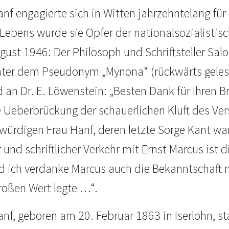
f engagierte sich in Witten jahrzehntelang für 
 Lebens wurde sie Opfer der nationalsozialistis
ugust 1946: Der Philosoph und Schriftsteller Sa
ter dem Pseudonym „Mynona“ (rückwärts gelese
an Dr. E. Löwenstein: „Besten Dank für Ihren Br
e Ueberbrückung der schauerlichen Kluft des Ve
ürdigen Frau Hanf, deren letzte Sorge Kant war.
 und schriftlicher Verkehr mit Ernst Marcus ist
d ich verdanke Marcus auch die Bekanntschaft mi
roßen Wert legte …“.
nf, geboren am 20. Februar 1863 in Iserlohn, s