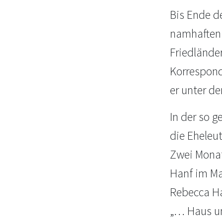
Bis Ende d
namhaften 
Friedlände
Korresponde
er unter d
In der so 
die Eheleut
Zwei Monat
Hanf im Ma
Rebecca Ha
„… Haus un