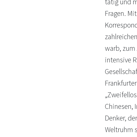
tätig und m
Fragen. Mit
Korrespond
zahlreichen
warb, zum 
intensive 
Gesellscha
Frankfurter
„Zweifellos
Chinesen, 
Denker, der
Weltruhm s