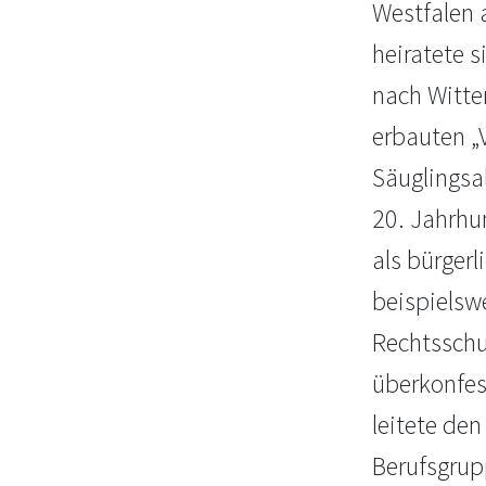
Westfalen 
heiratete s
nach Witte
erbauten „V
Säuglingsa
20. Jahrhun
als bürgerl
beispielswe
Rechtsschu
überkonfes
leitete de
Berufsgrup