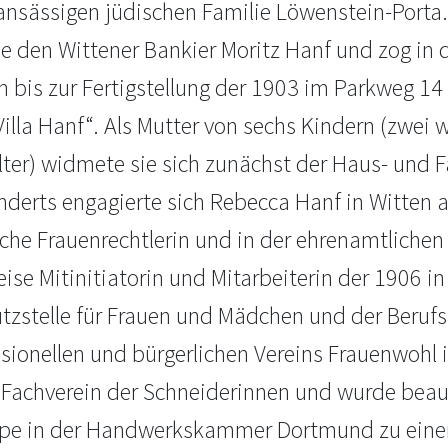
ansässigen jüdischen Familie Löwenstein-Porta.
ie den Wittener Bankier Moritz Hanf und zog in 
n bis zur Fertigstellung der 1903 im Parkweg 1
illa Hanf“. Als Mutter von sechs Kindern (zwei 
lter) widmete sie sich zunächst der Haus- und F
derts engagierte sich Rebecca Hanf in Witten a
iche Frauenrechtlerin und in der ehrenamtlichen
ise Mitinitiatorin und Mitarbeiterin der 1906 i
tzstelle für Frauen und Mädchen und der Berufs
sionellen und bürgerlichen Vereins Frauenwohl i
n Fachverein der Schneiderinnen und wurde beauf
pe in der Handwerkskammer Dortmund zu einer Z