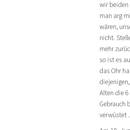
wir beiden
man arg mit
wären, unse
nicht. Stel
mehr zurüc
so ist es 
das Ohr ha
diejenigen
Alten die 6
Gebrauch b
verwüstet