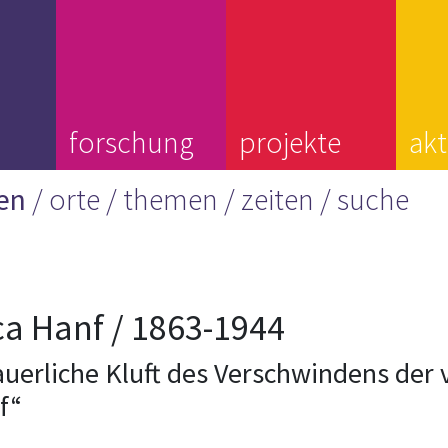
forschung
projekte
akt
ien
orte
themen
zeiten
suche
a Hanf / 1863-1944
auerliche Kluft des Verschwindens de
f“